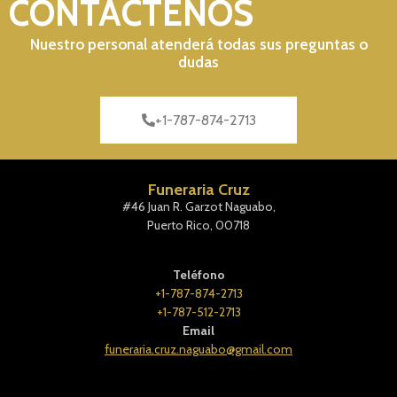
CONTÁCTENOS
Nuestro personal atenderá todas sus preguntas o
dudas
+1-787-874-2713
Funeraria Cruz
#46 Juan R. Garzot Naguabo,
Puerto Rico, 00718
Teléfono
+1-787-874-2713
+1-787-512-2713
Email
funeraria.cruz.naguabo@gmail.com